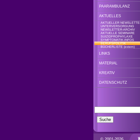
PAARAMBULANZ
AKTUELLES
AKTUELLER NEWSLETTE
UNTERVERSORGUNG
NEWSLETTER-ARCHIV
AKTUELLE SEMINARE
SUIZIDPROPHYLAXE
SYMPTOMATIK-INFOS
BERUFSPOLITIK
BÜCHERLISTE (extern)
LINKS
MATERIAL
KREATIV
DATENSCHUTZ
© 2001-2026