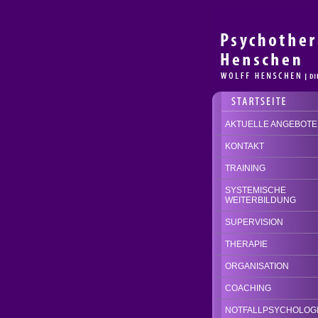
AKTUELLE ANGEBOTE
KONTAKT
TRAINING
SYSTEMISCHE
WEITERBILDUNG
SUPERVISION
THERAPIE
ORGANISATION
COACHING
NOTFALLPSYCHOLOG