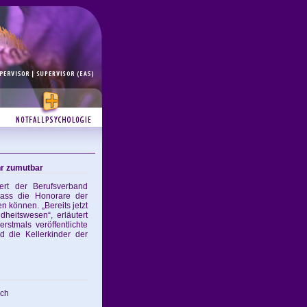
hr zumutbar
ert der Berufsverband
ass die Honorare der
 können. „Bereits jetzt
heitswesen“, erläutert
rstmals veröffentlichte
d die Kellerkinder der
ich