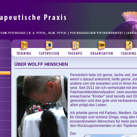
ÜBER WOLFF HENSCHEN
Persönlich lebe ich gerne, lache viel, b
wenn’s darauf ankommt, helfe gerne, so
andere von mir erwarten und in ihren An
sind. Seit 2011 bin ich verheiratet mit 
Patchworkfamiliensituation: zwei wunderv
erwachsene "Kinder" sind bereits seit 2
geworden und das gute und vertrauensv
allen prägt das Leben.
Ich arbeite gerne mit Farben, Medien, G
für Design und schöne Dinge, mag den U
konventionellen Menschen für mein per
den Rückzugsmomenten in der Töpferwer
Der