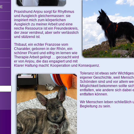
IE
Praxishund Anjou sorgt für Rhythmus
und Ausgleich gleichermassen: sie
inspiriert mich zum körperlichen
Ausgleich zu meiner Arbeit und eine
reiche Ressource ist ein Freundeskreis,
der zwar verstreut, aber sehr verlässlich
und stützend ist.
Thibaut, ein echter Franzose vom
Charakter, geboren in der Rhön, ein
schöner Picard und eifrig im lernen wie
Therapie Arbeit gelingt … gecoacht wird
er von Anjou, die das engagiert und mit
Klarer Haltung macht: Kooperation und Konsequenz.
Toleranz ist etwas sehr Wichtiges
eigener Geschichte, weil Mensche
Schönsten sind und vor allem weil
Möglichkeit bekommen sollte sic
entfalten, wie andere sich dabei
entfalten können.
Wir Menschen leben schließlich 
Begleitung zu sein.