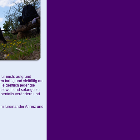
 für mich: aufgrund
n farbig und vielfältig am
 eigentlich jeder die
h soweit und solange zu
 ebenfalls verändern und
um füreinander Anreiz und