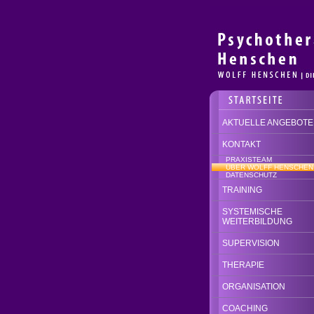
AKTUELLE ANGEBOTE
KONTAKT
PRAXISTEAM
ÜBER WOLFF HENSCHEN
DATENSCHUTZ
TRAINING
SYSTEMISCHE
WEITERBILDUNG
SUPERVISION
THERAPIE
ORGANISATION
COACHING