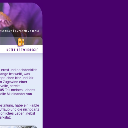
in ernst und nachdenklich,
lange ich weiß, was
sprüchen klar und fair
dem Zugewinn einer
olle, bereits
005 Teil meines Lebens
olle Miteinander von
estaltung, habe ein Faible
rlaub und die nicht ganz
sönliches Leben, nebst
kstatt.